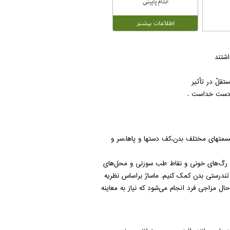
اشتند
قلّ در تأثير
ه دست خداست .
سمتهای
مختلف
بدن،کف
دستها
و
پاها،سر
و
رگ‌های
خونی
و
نقاط
طب
سوزنی
و
محل‌های
تندرستی
بدن کمک
کنیم
.
ماساژ
براساس
نظریه
حال
مزاجی
فرد
انجام
می‌شود
که
نیاز
به
معاینه