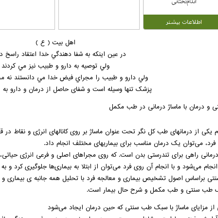
اهل بیت ( ع )
در عين اينكه به شفا دهندگي خدا اعتقاد راسخ د
ولي توصيه به دارو و طبيب نيز مي كردند
ولي دارو و طبيب را مجراي فيض خدا مي دانستند نه مست
پزشک تنها وسیله است و شفای حاصل از درمان و دارو ب
ی
و
درمان
با
ماساژ
درمانی
در
طب
مکمل
م
یکی
از
درمانهای
طب
کل
نگر تحت
عنوان
ماساژ
بر
روی
کانالهای
انرژی
و
نقاط
در
ق
فرد،
می‌توان
یک
درمان
مناسب
برای
بیماریهای
مختلف
انجام
داد.
رمانی
راهی
برای
تندرستی
بدن است.
که
روی
مجراهای
اصلی
و
فرعی
انرژی
حیاتی،
انجام
می‌شود
و
با
انجام
آن
روی فرد
می‌توان
از
ابتلا
به
بیماری‌ها
جلوگیری
کرد و
به
نتی
براساس
اصول
تشخیص
بیماری
و
معالجه
فرد
با
تحلیل
همه
جانبه
ی
بیماری
و 
طب
سنتی
و
طب
مکمل
و شرح حال
بیمار
است.
از
مزایای
ماساژ
با
سبک
طب
سنتی
که
حین
درمان
ایجاد
می‌شود