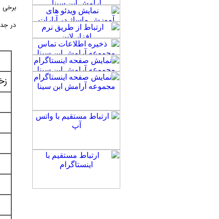
برخی ا
در جد
زخ