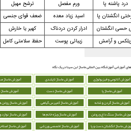
درد پاشنه پا
ورم مفصل
ترشح مهبل
ختی انگشتان پا
اسید زیاد معده
ضعف قوای جنسی
 حسی انگشتان
ادرار کردن دردناک
کهیر یا خارش
یلکس و آرامش
زیبائی پوست
حفظ سلامتی کامل
های آموزشی آموزشگاه بین المللی ماساژ ابن سینا دریک نگاه
آموزش آناتومی و فیزیولوژی
آموزش ماساژ تایلندی
آموزش ماساژ ص
آموزش ماساژ پا
آموزش ماساژ دست
آموزش ماساژ 
آموزش ماساژ گردن و شانه
آموزش ماساژ کمپرس گیاهی
آموزش ماساژ روغن ه
موزش ماساژ سنگ داغ و روغن
آموزش ماساژ ویژه خانم ها
آموزش ماساژ نوازد 
وزش ماساژ انگشتان دست و پا
آموزش ماساژ تخصصی ورزشی
آموزش ماساژ اصلاحی