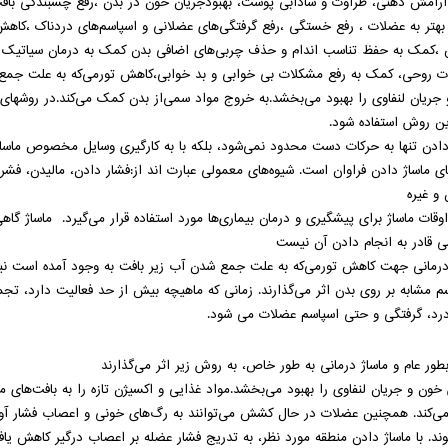
آرامش
ذهنی،
طراوت
و
شادابی
پوست،
بهبودجریان
خون
در
بدن
،رفع
چسبندگی
باف
بهتر
به
عضلات
، رفع
خستگی
،رفع
گرفتگی‌های
عضلانی
و
اسپاسم‌های
دردناک
،کاهش
،کمک
به
حفظ
تناسب
اندام
و حذف
چربی‌های
اضافی
بدن کمک
به
درمان
سیاتیک
،
ت
روحی،
کمک
به
رفع
مشکلات
بی
خوابی
و
بد
خوابی،کاهش
تورمی‌که
به
علت جمع
جریان
لنفاوی
را
بهبود
می‌بخشد.به
خروج
مواد
سمی‌از
بدن کمک می‌کند.در
روشهای
ن روش
استفاده
شود.
دادن تنها به حرکات دست محدود نمی‌شود، بلکه با به کارگیری وسایل مخصوص ماساژ 
ای ماساژ دادن فراوان است. شیوه‌های معمولی عبارت اند از:فشار دادن، مالیدن، 
و غیره
وقات ماساژ برای پیشگیری و درمان بیماری‌ها مورد استفاده قرار می‌گیرد. ماساژ 
 قادر به انجام دادن آن نیست
درمانی جهت کاهش تورمی‌که به علت جمع شدن آب زیر بافت به وجود آمده است نیز کا
م مشابه بر روی بدن اثر می‌گذارند. زمانی که ماهیچه بیش از حد فعالیت دارد، تجمع
رد، گرفتگی و حتی اسپاسم عضلات می شود.
بطور عام و ماساژ درمانی به طور خاص، به روش زیر اثر می‌گذارند
ون و جریان لنفاوی را بهبود می‌بخشد.مواد غذایی و اکسیژن تازه را به بافت‌های مز
‌کند. همچنین عضلات در حال کشش می‌توانند به رگ‌های خونی و اعصاب فشار آور
ند. با ماساژ دادن منطقه مورد نظر، به تدریج فشار عضله بر اعصاب درگیر کاهش یا