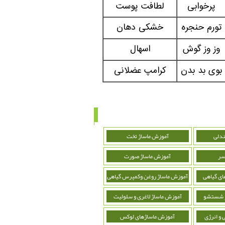
پرخوابی
لطافت پوست
تورم حنجره
خشکی دهان
وز وز گوش
اسهال
بوی بد بدن
کرامپ عضلانی
ندلی
آموزش ماساژ تخت
سر
آموزش ماساژ صورت
ای گیاهی
آموزش ماساژ روغن وکمپرس گیاهی
و شستشو
آموزش ماساژ لاغری و سلولیت
 و انرژی
آموزش ماساژهای لوکس