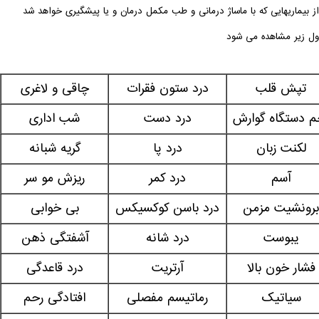
ز بیماریهایی که با ماساژ درمانی و طب مکمل درمان و یا پیشگیری خواهد شد
ول زیر مشاهده می شود
تپش قلب
درد ستون فقرات
چاقی و لاغری
م دستگاه گوارش
درد دست
شب اداری
لکنت زبان
درد پا
گریه شبانه
آسم
درد کمر
ریزش مو سر
برونشیت مزمن
درد باسن کوکسیکس
بی خوابی
یبوست
درد شانه
آشفتگی ذهن
فشار خون بالا
آرتریت
درد قاعدگی
سیاتیک
رماتیسم مفصلی
افتادگی رحم