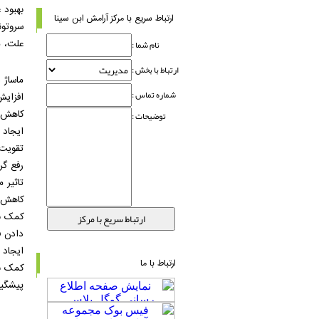
بهبود 
ارتباط سریع با مرکز آرامش ابن سینا
سروتون
علت، م
نام شما :
ارتباط با بخش :
ماساژ 
شماره تماس :
افزایش
کاهش ا
توضیحات :
ایجاد 
تقویت 
رفع گر
تاثیر 
کاهش خ
کمک به
دادن ف
ایجاد 
ارتباط با ما
کمک به
پیشگیر