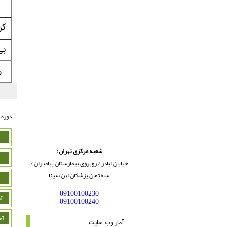
کر
بی
ر
دوره 
شعبه مرکزی تهران :
خیابان اباذر / روبروی بیمارستان پیامبران /
ساختمان پزشکان ابن سینا
09100100230
آ
09100100240
آم
آمار وب سایت