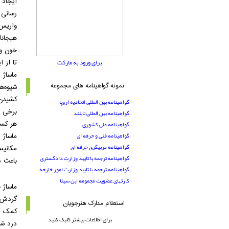
ایجاد
رسانی
واریس
هیجانا
خون و
برای ورود به مارکت
تا
از
ای
ماساژ 
نمونه گواهینامه های مجموعه
شیوه‌ه
کشیدن 
گواهینامه بین المللی اتحادیه اروپا
برخی ا
گواهینامه بین المللی تایلند
هر کسی
گواهینامه ملی کشوری
گواهینامه فنی و حرفه ای
ماساژ 
گواهینامه مربیگری حرفه ای
مکانیس
گواهینامه ترجمه با تایید وزارت دادگستری
باعث د
گواهینامه ترجمه با تایید وزارت امور خارجه
کارتهای عضویت مجمومه ابن سینا
ماساژ 
گردش خ
استعلام مدارک هنرجویان
کمک می
برای اطلاعات بیشتر کلیک کنید
درد شو