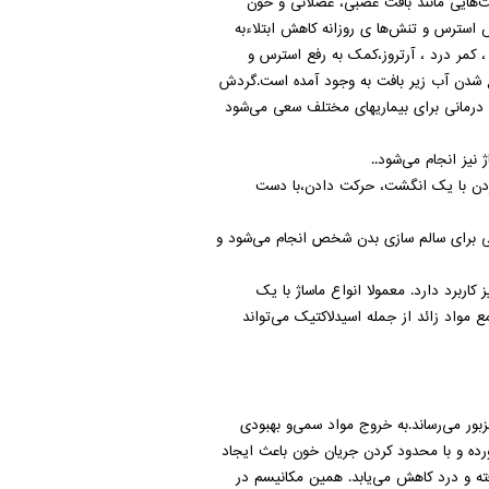
ت‌هایی
مانند
بافت
عصبی،
عضلانی
و خون
استرس
و
تنش‌ها
ی
روزانه
کاهش
ابتلاءبه
 کمر درد ،
آرتروز،کمک
به
رفع
استرس
و
 شدن
آب
زیر
بافت
به
وجود
آمده
است.گردش
درمانی
برای
بیماریهای
مختلف
سعی
می‌شود
نیز انجام می‌شود..
فشردن با یک انگشت، حرکت دادن،با دست
گاهی برای سالم سازی بدن شخص انجام می‌شود و
ربرد دارد. معمولا انواع ماساژ با یک
 مواد زائد از جمله اسیدلاکتیک می‌تواند
بور می‌رساند.به خروج مواد سمی‌و بهبودی
ده و با محدود کردن جریان خون باعث ایجاد
فته و درد کاهش می‌یابد. همین مکانیسم در