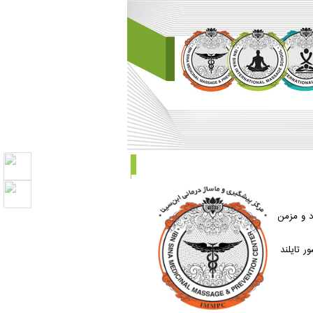
د و مزمن
ر تایلند