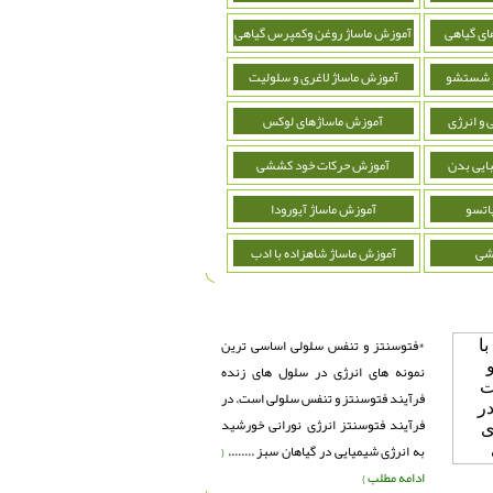
ای گیاهی
آموزش ماساژ روغن وکمپرس گیاهی
و شستشو
آموزش ماساژ لاغری و سلولیت
 و انرژی
آموزش ماساژهای لوکس
ایی بدن
آموزش حرکات خود کششی
اتسو
آموزش ماساژ آیورودا
شی
آموزش ماساژ شاهزاده با ادب
*فتوسنتز و تنفس سلولی اساسی ترین
نمونه های انرژی در سلول های زنده
فرآیند فتوسنتز و تنفس سلولی است. در
فرآیند فتوسنتز انرژی نورانی خورشید
به انرژی شیمیایی در گیاهان سبز ........
{
ادامه مطلب }