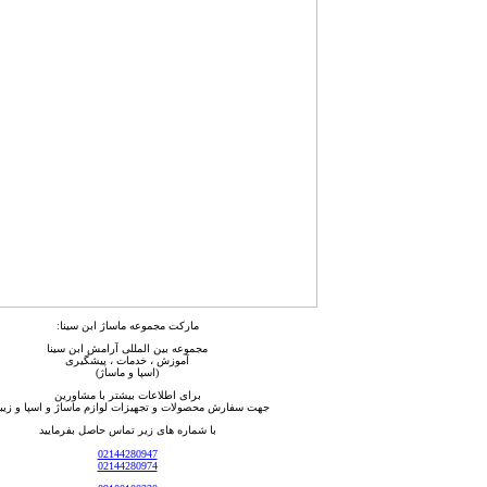
مارکت مجموعه ماساژ ابن سینا:
مجموعه بین المللی آرامش ابن سینا
آموزش ، خدمات ، پیشگیری
(اسپا و ماساژ)
برای اطلاعات بیشتر با مشاورین
جهت سفارش محصولات و تجهیزات لوازم ماساژ و اسپا و زیبا
با شماره های زیر تماس حاصل بفرمایید
02144280947
02144280974