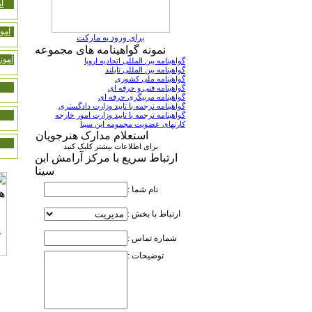
آ
آمو
برای ورود به مارکت
نمونه گواهینامه های مجموعه
آموز
گواهینامه بین المللی اتحادیه اروپا
گواهینامه بین المللی تایلند
گواهینامه ملی کشوری
گواهینامه فنی و حرفه ای
گواهینامه مربیگری حرفه ای
گواهینامه ترجمه با تایید وزارت دادگستری
گواهینامه ترجمه با تایید وزارت امور خارجه
کارتهای عضویت مجمومه ابن سینا
استعلام مدارک هنرجویان
برای اطلاعات بیشتر کلیک کنید
ارتباط سریع با مرکز آرامش ابن
سینا
نام شما :
ارتباط با بخش :
شماره تماس :
توضیحات :