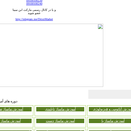
09100100230
09100100240
و یا در کانال رسمی مارکت ابن سینا
عضو شوید
http://telegram.me/DrisirMarket
دوره های آمو
وزش آناتومی و فیزیولوژی
آموزش ماساژ تایلندی
آموزش ماساژ ص
آموزش ماساژ پا
آموزش ماساژ دست
آموزش ماساژ 