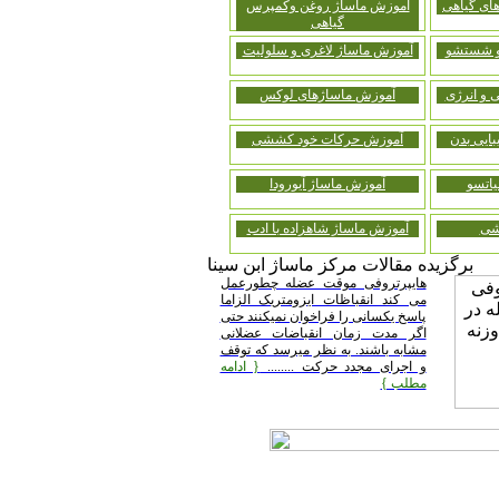
ای گیاهی
آموزش ماساژ روغن وکمپرس
گیاهی
 و شستشو
آموزش ماساژ لاغری و سلولیت
 و انرژی
آموزش ماساژهای لوکس
ایی بدن
آموزش حرکات خود کششی
اتسو
آموزش ماساژ آیورودا
شی
آموزش ماساژ شاهزاده با ادب
برگزیده مقالات مرکز ماساژ ابن سینا
هایپرتروفی موقت عضله چطورعمل
می کند انقباظات ایزومتریک الزاما
پاسخ یکسانی را فراخوان نمیکنند حتی
اگر مدت زمان انقباضات عضلانی
مشابه باشند. به نظر میرسد که توقف
و اجرای مجدد حرکت ........
{ ادامه
مطلب }