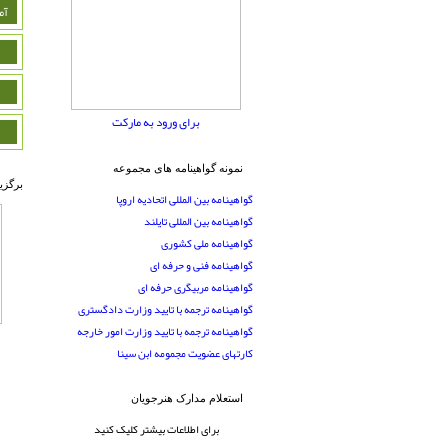
آم
برای ورود به مارکت
نمونه گواهینامه های مجموعه
برگزی
گواهینامه بین المللی اتحادیه اروپا
گواهینامه بین المللی تایلند
گواهینامه ملی کشوری
گواهینامه فنی و حرفه ای
گواهینامه مربیگری حرفه ای
گواهینامه ترجمه با تایید وزارت دادگستری
گواهینامه ترجمه با تایید وزارت امور خارجه
کارتهای عضویت مجمومه ابن سینا
استعلام مدارک هنرجویان
برای اطلاعات بیشتر کلیک کنید