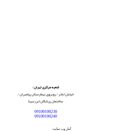
شعبه مرکزی تهران :
خیابان اباذر / روبروی بیمارستان پیامبران /
ساختمان پزشکان ابن سینا
09100100230
09100100240
آمار وب سایت