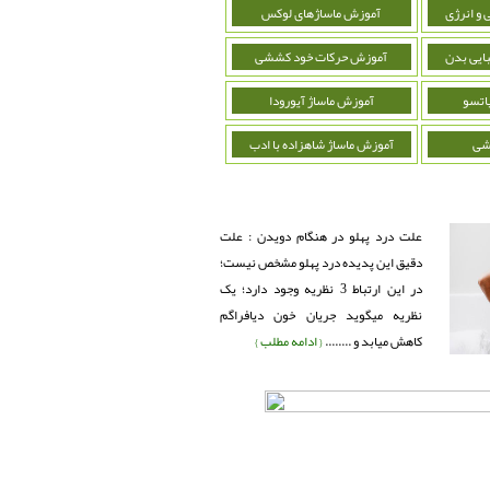
 و انرژی
آموزش ماساژهای لوکس
ایی بدن
آموزش حرکات خود کششی
اتسو
آموزش ماساژ آیورودا
شی
آموزش ماساژ شاهزاده با ادب
علت درد پهلو در هنگام دویدن : علت
دقیق این پدیده درد پهلو مشخص نیست؛
در این ارتباط 3 نظریه وجود دارد؛ یک
نظریه میگوید جریان خون دیافراگم
کاهش میابد و ........
{ ادامه مطلب }