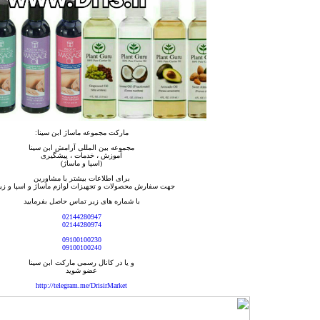
مارکت مجموعه ماساژ ابن سینا:
مجموعه بین المللی آرامش ابن سینا
آموزش ، خدمات ، پیشگیری
(اسپا و ماساژ)
برای اطلاعات بیشتر با مشاورین
جهت سفارش محصولات و تجهیزات لوازم ماساژ و اسپا و زیب
با شماره های زیر تماس حاصل بفرمایید
02144280947
02144280974
09100100230
09100100240
و یا در کانال رسمی مارکت ابن سینا
عضو شوید
http://telegram.me/DrisirMarket